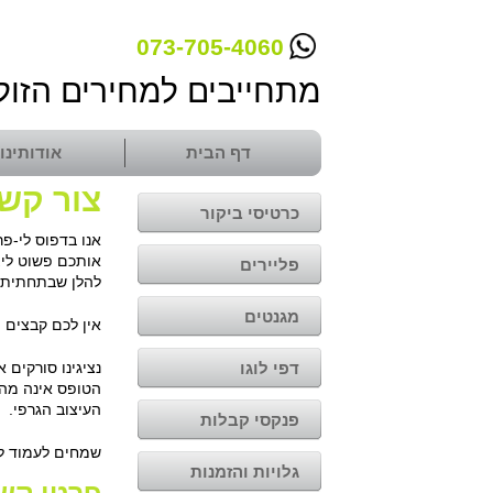
073-705-4060
מתחייבים למחירים הזול
דף הבית
אודותינו
צור קש
כרטיסי ביקור
אנו בדפוס לי-פ
אותכם פשוט ליצ
פליירים
להלן שבתחתית 
מגנטים
אין לכם קבצים 
דפי לוגו
נציגינו סורקים 
הטופס אינה מהו
העיצוב הגרפי.
פנקסי קבלות
שמחים לעמוד לש
גלויות והזמנות