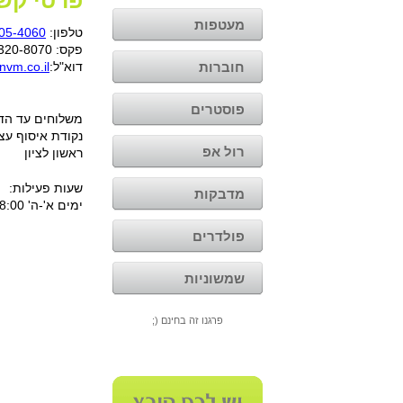
פרטי קש
מעטפות
טלפון:
05-4060
פקס: 077-320-8070
חוברות
דוא"ל:
nvm.co.il
פוסטרים
משלוחים עד הדל
נקודת איסוף עצ
רול אפ
ראשון לציון
שעות פעילות:
מדבקות
ימים א'-ה' 9:30-18:00
פולדרים
שמשוניות
פרגנו זה בחינם (;